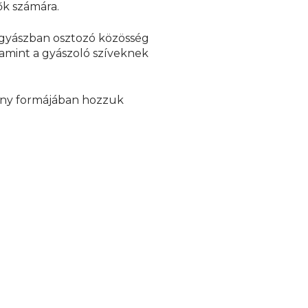
ők számára.
 gyászban osztozó közösség
amint a gyászoló szíveknek
ény formájában hozzuk