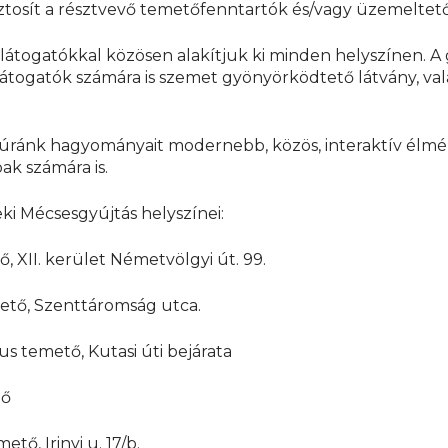
tosít a résztvevő temetőfenntartók és/vagy üzemeltet
látogatókkal közösen alakítjuk ki minden helyszínen. A
átogatók számára is szemet gyönyörködtető látvány, val
túránk hagyományait modernebb, közös, interaktív élm
ak számára is.
ki Mécsesgyújtás helyszínei:
, XII. kerület Németvölgyi út. 99.
ető, Szenttáromság utca.
s temető, Kutasi úti bejárata
tő
ő, Irinyi u. 17/b.