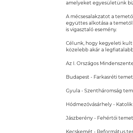
amelyeket egyesületünk biz
A mécsesalakzatot a temető
együttes alkotása a temetől
is vigasztaló esemény.
Célunk, hogy kegyeleti kul
közelebb akár a legfiatalabb
Az I. Országos Mindenszente
Budapest - Farkasréti temető
Gyula - Szentháromság tem
Hódmezővásárhely - Katoliku
Jászberény - Fehértói teme
Kecskemét - Református temet