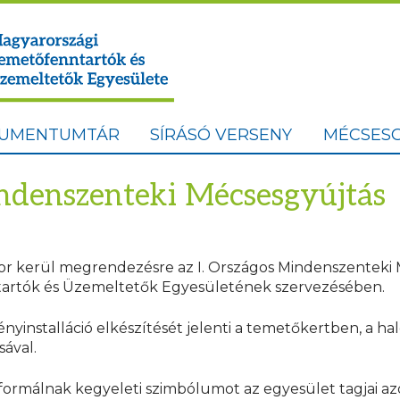
UMENTUMTÁR
SÍRÁSÓ VERSENY
MÉCSESG
indenszenteki Mécsesgyújtás
kor kerül megrendezésre az I. Országos Mindenszenteki 
artók és Üzemeltetők Egyesületének szervezésében.
ényinstalláció elkészítését jelenti a temetőkertben, a h
ával.
formálnak kegyeleti szimbólumot az egyesület tagjai a