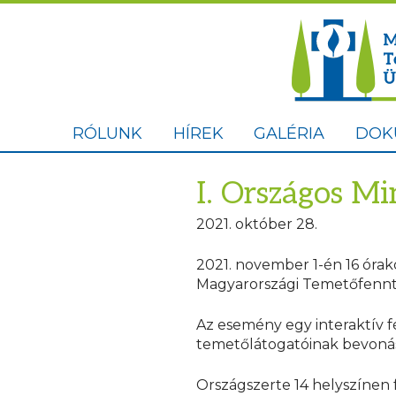
RÓLUNK
HÍREK
GALÉRIA
DOK
I. Országos M
2021. október 28.
2021. november 1-én 16 óra
Magyarországi Temetőfennt
Az esemény egy interaktív f
temetőlátogatóinak bevonás
Országszerte 14 helyszínen 