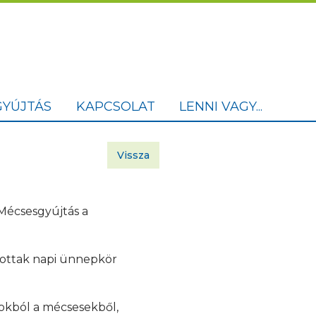
YÚJTÁS
KAPCSOLAT
LENNI VAGY...
Vissza
Mécsesgyújtás a
alottak napi ünnepkör
zokból a mécsesekből,