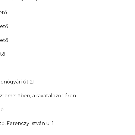
ető
ető
ető
ető
onógyári út 21.
öztemetőben, a ravatalozó téren
tő
ő, Ferenczy István u. 1.