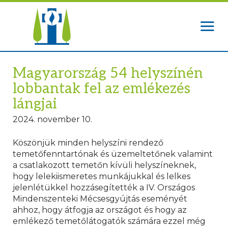
Magyarország 54 helyszínén
lobbantak fel az emlékezés
lángjai
2024. november 10.
Köszönjük minden helyszíni rendező
temetőfenntartónak és üzemeltetőnek valamint
a csatlakozott temetőn kívüli helyszíneknek,
hogy lelekiismeretes munkájukkal és lelkes
jelenlétükkel hozzásegítették a IV. Országos
Mindenszenteki Mécsesgyújtás eseményét
ahhoz, hogy átfogja az országot és hogy az
emlékező temetőlátogatók számára ezzel még