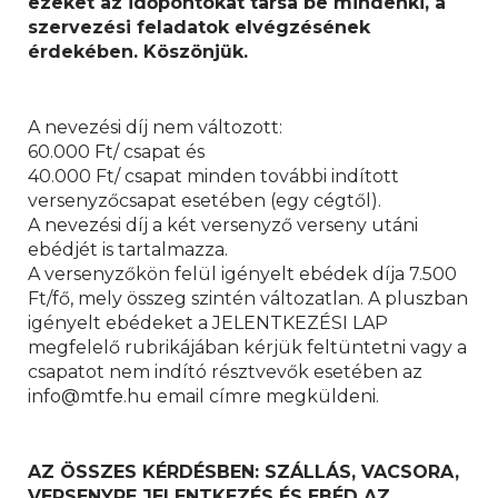
ezeket az időpontokat tarsa be mindenki, a
szervezési feladatok elvégzésének
érdekében. Köszönjük.
A nevezési díj nem változott:
60.000 Ft/ csapat és
40.000 Ft/ csapat minden további indított
versenyzőcsapat esetében (egy cégtől).
A nevezési díj a két versenyző verseny utáni
ebédjét is tartalmazza.
A versenyzőkön felül igényelt ebédek díja 7.500
Ft/fő, mely összeg szintén változatlan. A pluszban
igényelt ebédeket a JELENTKEZÉSI LAP
megfelelő rubrikájában kérjük feltüntetni vagy a
csapatot nem indító résztvevők esetében az
info@mtfe.hu email címre megküldeni.
AZ ÖSSZES KÉRDÉSBEN: SZÁLLÁS, VACSORA,
VERSENYRE JELENTKEZÉS ÉS EBÉD AZ