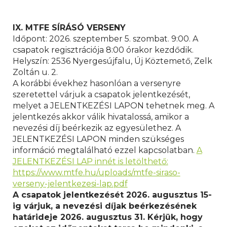
IX. MTFE SÍRÁSÓ VERSENY
Időpont: 2026. szeptember 5. szombat. 9:00. A
csapatok regisztrációja 8:00 órakor kezdődik.
Helyszín: 2536 Nyergesújfalu, Új Köztemető, Zelk
Zoltán u. 2.
A korábbi évekhez hasonlóan a versenyre
szeretettel várjuk a csapatok jelentkezését,
melyet a JELENTKEZÉSI LAPON tehetnek meg. A
jelentkezés akkor válik hivatalossá, amikor a
nevezési díj beérkezik az egyesülethez. A
JELENTKEZÉSI LAPON minden szükséges
információ megtalálható ezzel kapcsolatban.
A
JELENTKEZÉSI LAP innét is letölthető:
https://www.mtfe.hu/uploads/mtfe-siraso-
verseny-jelentkezesi-lap.pdf
A csapatok jelentkezését 2026. augusztus 15-
ig várjuk, a nevezési díjak beérkezésének
határideje 2026. augusztus 31. Kérjük, hogy