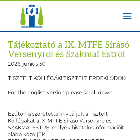
Tájékoztató a IX. MTFE Sírásó
Versenyről és Szakmai Estről
2026. június 30.
TISZTELT KOLLÉGÁK! TISZTELT ÉRDEKLŐDŐK!
For the english version please scroll down!
Ezúton is szeretettel invitáljuk a Tisztelt
Kollégákat a IX. MTFE Sírásó Versenyre és
SZAKMAI ESTRE, melyek hivatalos információit
alább közöljük.