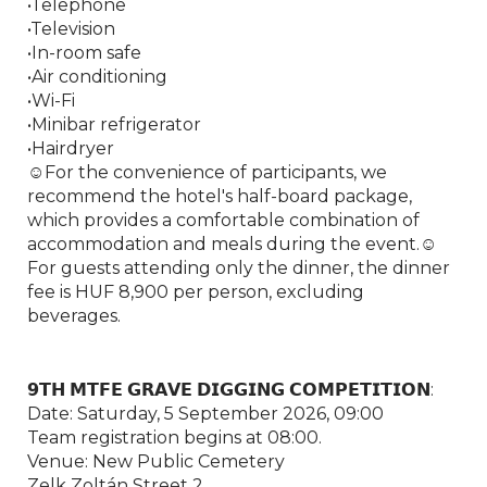
•Telephone
•Television
•In-room safe
•Air conditioning
•Wi-Fi
•Minibar refrigerator
•Hairdryer
☺︎For the convenience of participants, we
recommend the hotel's half-board package,
which provides a comfortable combination of
accommodation and meals during the event.☺︎
For guests attending only the dinner, the dinner
fee is HUF 8,900 per person, excluding
beverages.
𝟵𝗧𝗛 𝗠𝗧𝗙𝗘 𝗚𝗥𝗔𝗩𝗘 𝗗𝗜𝗚𝗚𝗜𝗡𝗚 𝗖𝗢𝗠𝗣𝗘𝗧𝗜𝗧𝗜𝗢𝗡:
Date: Saturday, 5 September 2026, 09:00
Team registration begins at 08:00.
Venue: New Public Cemetery
Zelk Zoltán Street 2