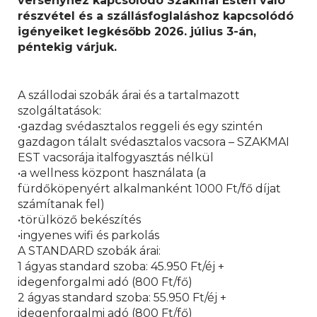
versenyhez kapcsolódó Szakmai Esten való
részvétel és a szállásfoglaláshoz kapcsolódó
igényeiket legkésőbb 2026. július 3-án,
péntekig várjuk.
A szállodai szobák árai és a tartalmazott
szolgáltatások:
•gazdag svédasztalos reggeli és egy szintén
gazdagon tálalt svédasztalos vacsora – SZAKMAI
EST vacsorája italfogyasztás nélkül
•a wellness központ használata (a
fürdőköpenyért alkalmanként 1000 Ft/fő díjat
számítanak fel)
•törülköző bekészítés
•ingyenes wifi és parkolás
A STANDARD szobák árai:
1 ágyas standard szoba: 45.950 Ft/éj +
idegenforgalmi adó (800 Ft/fő)
2 ágyas standard szoba: 55.950 Ft/éj +
idegenforgalmi adó (800 Ft/fő)