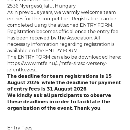
2536 Nyergesújfalu, Hungary
As in previous years, we warmly welcome team
entries for the competition. Registration can be
completed using the attached ENTRY FORM.
Registration becomes official once the entry fee
has been received by the Association. All
necessary information regarding registration is
available on the ENTRY FORM.
The ENTRY FORM can also be downloaded here:
https://www.mtfe.hu/.../mtfe-siraso-verseny-
jelentkezesi...
𝗧𝗵𝗲 𝗱𝗲𝗮𝗱𝗹𝗶𝗻𝗲 𝗳𝗼𝗿 𝘁𝗲𝗮𝗺 𝗿𝗲𝗴𝗶𝘀𝘁𝗿𝗮𝘁𝗶𝗼𝗻𝘀 𝗶𝘀 𝟭𝟱
𝗔𝘂𝗴𝘂𝘀𝘁 𝟮𝟬𝟮𝟲, 𝘄𝗵𝗶𝗹𝗲 𝘁𝗵𝗲 𝗱𝗲𝗮𝗱𝗹𝗶𝗻𝗲 𝗳𝗼𝗿 𝗽𝗮𝘆𝗺𝗲𝗻𝘁
𝗼𝗳 𝗲𝗻𝘁𝗿𝘆 𝗳𝗲𝗲𝘀 𝗶𝘀 𝟯𝟭 𝗔𝘂𝗴𝘂𝘀𝘁 𝟮𝟬𝟮𝟲.
𝗪𝗲 𝗸𝗶𝗻𝗱𝗹𝘆 𝗮𝘀𝗸 𝗮𝗹𝗹 𝗽𝗮𝗿𝘁𝗶𝗰𝗶𝗽𝗮𝗻𝘁𝘀 𝘁𝗼 𝗼𝗯𝘀𝗲𝗿𝘃𝗲
𝘁𝗵𝗲𝘀𝗲 𝗱𝗲𝗮𝗱𝗹𝗶𝗻𝗲𝘀 𝗶𝗻 𝗼𝗿𝗱𝗲𝗿 𝘁𝗼 𝗳𝗮𝗰𝗶𝗹𝗶𝘁𝗮𝘁𝗲 𝘁𝗵𝗲
𝗼𝗿𝗴𝗮𝗻𝗶𝘇𝗮𝘁𝗶𝗼𝗻 𝗼𝗳 𝘁𝗵𝗲 𝗲𝘃𝗲𝗻𝘁. 𝗧𝗵𝗮𝗻𝗸 𝘆𝗼𝘂.
Entry Fees