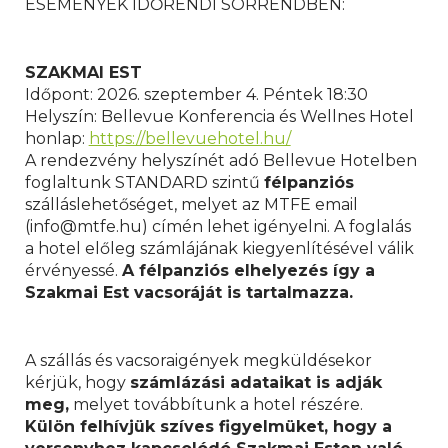
ESEMÉNYEK IDŐRENDI SORRENDBEN:
SZAKMAI EST
Időpont: 2026. szeptember 4. Péntek 18:30
Helyszín: Bellevue Konferencia és Wellnes Hotel
honlap:
https://bellevuehotel.hu/
A rendezvény helyszínét adó Bellevue Hotelben
foglaltunk STANDARD szintű
félpanziós
szálláslehetőséget, melyet az MTFE email
(info@mtfe.hu) címén lehet igényelni. A foglalás
a hotel előleg számlájának kiegyenlítésével válik
érvényessé.
A félpanziós elhelyezés így a
Szakmai Est vacsoráját is tartalmazza.
A szállás és vacsoraigények megküldésekor
kérjük, hogy
számlázási adataikat is adják
meg,
melyet továbbítunk a hotel részére.
Külön felhívjük szíves figyelmüket, hogy a