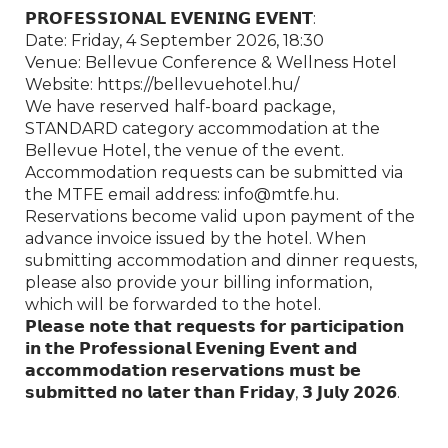
𝗣𝗥𝗢𝗙𝗘𝗦𝗦𝗜𝗢𝗡𝗔𝗟 𝗘𝗩𝗘𝗡𝗜𝗡𝗚 𝗘𝗩𝗘𝗡𝗧:
Date: Friday, 4 September 2026, 18:30
Venue: Bellevue Conference & Wellness Hotel
Website: https://bellevuehotel.hu/
We have reserved half-board package,
STANDARD category accommodation at the
Bellevue Hotel, the venue of the event.
Accommodation requests can be submitted via
the MTFE email address: info@mtfe.hu.
Reservations become valid upon payment of the
advance invoice issued by the hotel. When
submitting accommodation and dinner requests,
please also provide your billing information,
which will be forwarded to the hotel.
𝗣𝗹𝗲𝗮𝘀𝗲 𝗻𝗼𝘁𝗲 𝘁𝗵𝗮𝘁 𝗿𝗲𝗾𝘂𝗲𝘀𝘁𝘀 𝗳𝗼𝗿 𝗽𝗮𝗿𝘁𝗶𝗰𝗶𝗽𝗮𝘁𝗶𝗼𝗻
𝗶𝗻 𝘁𝗵𝗲 𝗣𝗿𝗼𝗳𝗲𝘀𝘀𝗶𝗼𝗻𝗮𝗹 𝗘𝘃𝗲𝗻𝗶𝗻𝗴 𝗘𝘃𝗲𝗻𝘁 𝗮𝗻𝗱
𝗮𝗰𝗰𝗼𝗺𝗺𝗼𝗱𝗮𝘁𝗶𝗼𝗻 𝗿𝗲𝘀𝗲𝗿𝘃𝗮𝘁𝗶𝗼𝗻𝘀 𝗺𝘂𝘀𝘁 𝗯𝗲
𝘀𝘂𝗯𝗺𝗶𝘁𝘁𝗲𝗱 𝗻𝗼 𝗹𝗮𝘁𝗲𝗿 𝘁𝗵𝗮𝗻 𝗙𝗿𝗶𝗱𝗮𝘆, 𝟯 𝗝𝘂𝗹𝘆 𝟮𝟬𝟮𝟲.