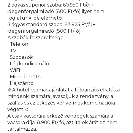
2 ágyas superior szoba: 60.950 Ft/éj +
idegenforgalmi adó (800 Ft/fő) ilyet nem
foglatunk, de elérhető
3 ágyas standard szoba: 83.925 Ft/éj +
idegenforgalmi adó (800 Ft/fő)
A szobák felszereltsége:
• Telefon
• TV
• Szobaszéf
• Légkondicionáló
• WiFi
• Minibár-hűtő
• Hajszárító
☺︎A hotel csomagajánlatát a félpanziós ellátással
mindenki számára javasoljuk a rendezvény, a
szállás és az étkezés kényelmes kombinációja
végett.☺︎
A csak vacsorára érkező vendégek számára a
vacsora díja: 8.900 Ft/ fő, azt italok árát ez nem
tartalmazza.