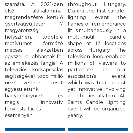
számára. A 2021-ben
throughout Hungary.
első alakalommal
During the first candle-
megrendezésre kerülő
lighting event the
gyertyagyújtáson 17
flames of remembrance
magyarországi
lit simultaneously in a
helyszínen, többféle
multi-motif candle
motívumot formázó
shape at 17 locations
mécses alakzatban
across Hungary. The
egyszerre lobbantak fel
television loop enabled
az emlékezés lángjai. A
millions of viewers to
televíziós körkapcsolás
participate in our
segítségével több millió
association's event
néző vehetett részt
which was traditionalist
egyesületünk
yet innovative involving
hagyományőrző és
a light installation. All
mégis innovatív
Saints' Candle Lighting
fényinstallációs
event will be organized
eseményén.
yearly.