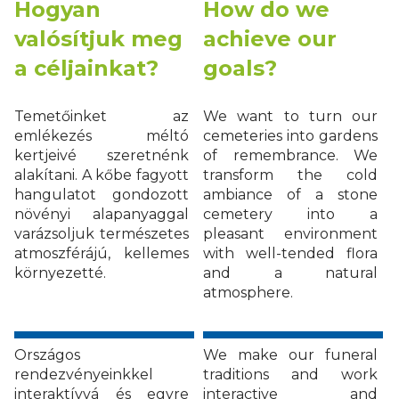
Hogyan
How do we
valósítjuk meg
achieve our
a céljainkat?
goals?
Temetőinket az
We want to turn our
emlékezés méltó
cemeteries into gardens
kertjeivé szeretnénk
of remembrance. We
alakítani. A kőbe fagyott
transform the cold
hangulatot gondozott
ambiance of a stone
növényi alapanyaggal
cemetery into a
varázsoljuk természetes
pleasant environment
atmoszférájú, kellemes
with well-tended flora
környezetté.
and a natural
atmosphere.
Országos
We make our funeral
rendezvényeinkkel
traditions and work
interaktívvá és egyre
interactive and