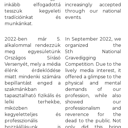
inkább elfogadottá
increasingly accepted
tesszük kegyeleti
through our national
tradícióinkat és
events.
munkánkat.
2022-ben már 5.
In September 2022, we
alkalommal rendezzük
organized the
meg egyesületünk
5th National
Országos Sírásó
Gravedigging
Versenyét, mely a média
Competition. Due to the
élénk érdeklődése
lively media interest, it
miatt mindenki számára
offered a glimpse to the
bepillantást enged a
physical and mental
szakmánkban
demands of our
tapasztalható fizikális és
profession, while also
lelki terhekbe,
showed our
miközben
professionalism and
kegyeletteljes és
reverence for the
professzionális
dead to the public. Not
hozzáállásunk is
only did this bring