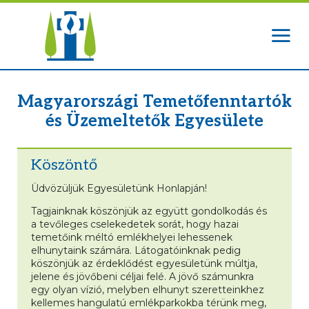
Magyarországi Temetőfenntartók
és Üzemeltetők Egyesülete
Köszöntő
Üdvözüljük Egyesületünk Honlapján!
Tagjainknak köszönjük az együtt gondolkodás és
a tevőleges cselekedetek sorát, hogy hazai
temetőink méltó emlékhelyei lehessenek
elhunytaink számára. Látogatóinknak pedig
köszönjük az érdeklődést egyesületünk múltja,
jelene és jövőbeni céljai felé. A jövő számunkra
egy olyan vízió, melyben elhunyt szeretteinkhez
kellemes hangulatú emlékparkokba térünk meg,